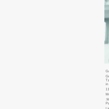
Tz
in
Mo
M
Pa
Li