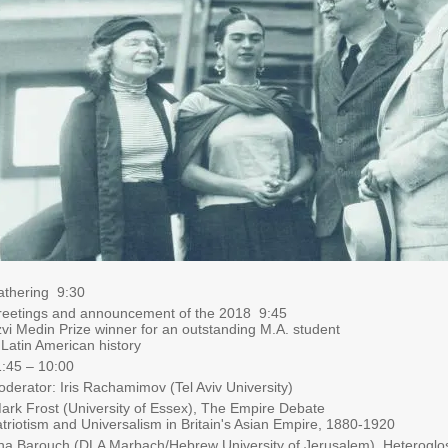
9:30 Gathering
9:45 Greetings and announcement of the 2018
vi Medin Prize winner for an outstanding M.A. student
 Latin American history
10:00 – 11:45
derator: Iris Rachamimov (Tel Aviv University)
ark Frost (University of Essex), The Empire Debate:
triotism and Universalism in Britain's Asian Empire, 1880-1920
na Barouch (DLA Marbach/Hebrew University of Jerusalem), Heteroglo