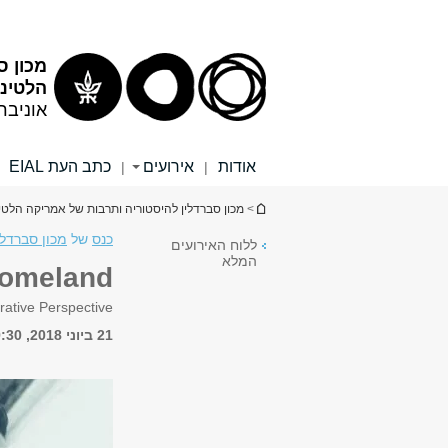
תוכן
תפריט
עליון
ראשי
מכון ס
הלטיני
אוניבר
אודות
אירועים
כתב העת EIAL
|
|
הינך נמצא כאן
>
מכון סברדלין להיסטוריה ותרבות של אמריקה הלטי
כנס
של
מכון סברדלי
ללוח האירועים
המלא
Homeland
arative Perspective
21 ביוני 2018, 9:30 - 19:30