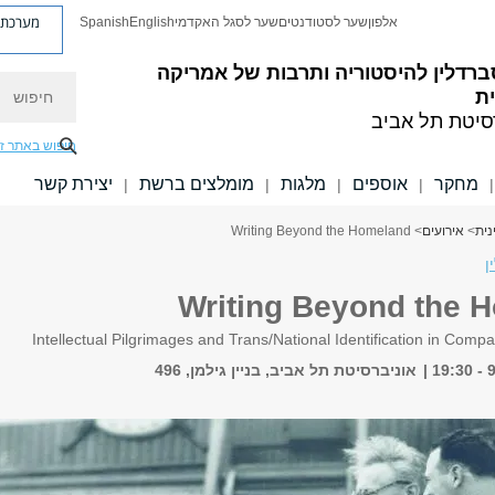
מערכת פ
אלפון
שער לסטודנטים
שער לסגל האקדמי
English
Spanish
ברדלין להיסטוריה ותרבות של אמריקה
חיפוש
ת
סיטת תל אביב
חיפוש באתר ז
מחקר
אוספים
מלגות
מומלצים ברשת
יצירת קשר
|
|
|
|
|
נית
>
אירועים
> Writing Beyond the Homeland
ן
Writing Beyond the 
Intellectual Pilgrimages and Trans/National Identification in Comp
אוניברסיטת תל אביב, בניין גילמן, 496