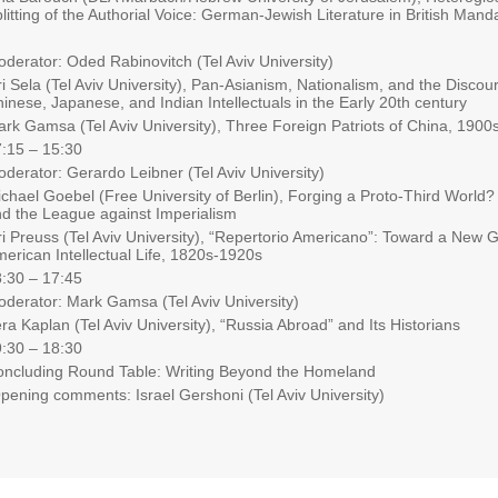
litting of the Authorial Voice: German-Jewish Literature in British Mand
derator: Oded Rabinovitch (Tel Aviv University)
i Sela (Tel Aviv University), Pan-Asianism, Nationalism, and the Discours
inese, Japanese, and Indian Intellectuals in the Early 20th century
rk Gamsa (Tel Aviv University), Three Foreign Patriots of China, 1900
15:30 – 17:15
derator: Gerardo Leibner (Tel Aviv University)
chael Goebel (Free University of Berlin), Forging a Proto-Third World?
d the League against Imperialism
i Preuss (Tel Aviv University), “Repertorio Americano”: Toward a New 
erican Intellectual Life, 1820s-1920s
17:45 – 18:30
derator: Mark Gamsa (Tel Aviv University)
ra Kaplan (Tel Aviv University), “Russia Abroad” and Its Historians
18:30 – 19:30
ncluding Round Table: Writing Beyond the Homeland
pening comments: Israel Gershoni (Tel Aviv University)